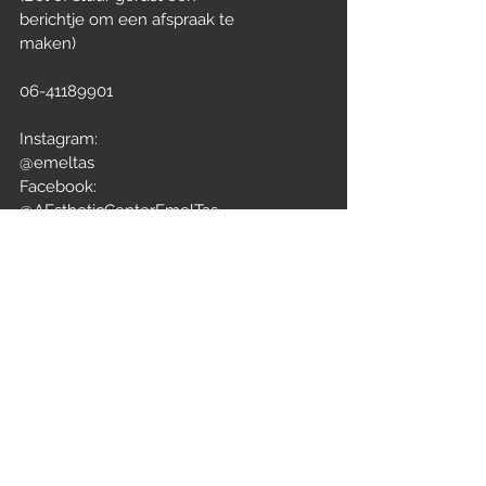
berichtje om een afspraak te
maken)
06-41189901
Instagram:
@emeltas
Facebook:
@AEstheticCenterEmelTas
TikTok:
@aestheticcenteremeltas
Nog vragen?
Contactgegevens