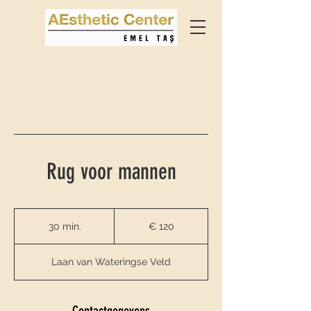
Rug voor mannen
120
euro
30 min.
3
€ 120
0
m
Laan van Wateringse Veld
i
n
.