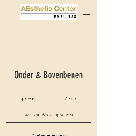
Onder & Bovenbenen
100
euro
40 min.
4
€ 100
0
m
Laan van Wateringse Veld
i
n
.