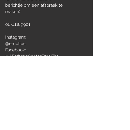
berichtje om een afspraak te
maken)
06-41189901
Instagram:
@emeltas
Facebook:
@AEstheticCenterEmelTas
TikTok:
@aestheticcenteremeltas
Nog vragen?
Contactgegevens