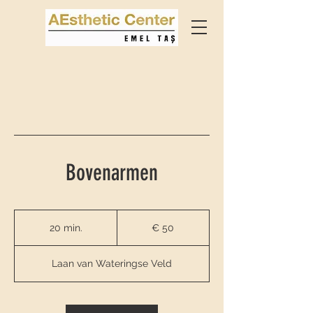
Bovenarmen
50
euro
20 min.
2
€ 50
0
m
Laan van Wateringse Veld
i
n
.