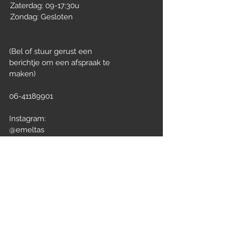
Zaterdag: 09-17:30u
Zondag: Gesloten
(Bel of stuur gerust
een
berichtje om een afspraak te
maken)
06-41189901
Instagram:
@emeltas
Facebook:
@AEstheticCenterEmelTas
TikTok:
@aestheticcenteremeltas
Nog vragen?
Contactgegevens